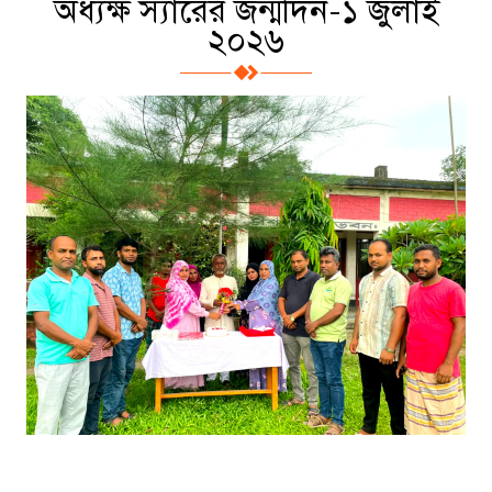
অধ্যক্ষ স্যারের জন্মদিন-১ জুলাই
২০২৬