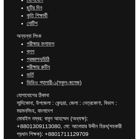
যোগাযোগ
ছুটির দিন
কৃতি শিক্ষার্থী
নোটিশ
অন্যন্যা লিংক
পরীক্ষার ফলাফল
ব্লগ
প্রজ্ঞাপন/চিঠি
পরীক্ষার রুটিন
ভর্তি
ভিডিও গ্যালারী-১(স্কুল-কলেজ)
যোগাযোগের ঠিকানা
সান্দিকোনা, উপজেলা : কেন্দুয়া, জেলা : নেত্রকোণা, বিভাগ :
ময়মনসিংহ, বাংলাদেশ
মোবাইল নম্বর: বাবুল আহম্মেদ (অধ্যক্ষ):
+8801309113080, মো: আনোয়ার উদ্দীন হিরন(সহকারী
প্রধান শিক্ষক): +8801711129709