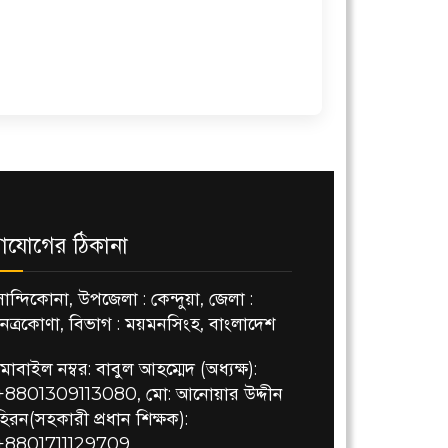
াযোগের ঠিকানা
সান্দিকোনা, উপজেলা : কেন্দুয়া, জেলা :
নেত্রকোণা, বিভাগ : ময়মনসিংহ, বাংলাদেশ
মোবাইল নম্বর: বাবুল আহম্মেদ (অধ্যক্ষ):
+8801309113080, মো: আনোয়ার উদ্দীন
হিরন(সহকারী প্রধান শিক্ষক):
+8801711129709