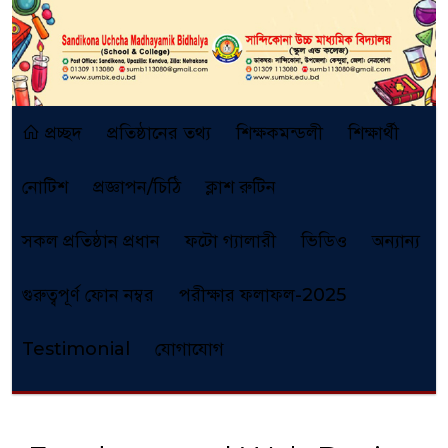
প্রচ্ছদ
প্রতিষ্ঠানের তথ্য
শিক্ষকমন্ডলী
শিক্ষার্থী
নোটিশ
প্রজ্ঞাপন/চিঠি
ক্লাশ রুটিন
সকল প্রতিষ্ঠান প্রধান
ফটো গ্যালারী
ভিডিও
অন্যান্য
গুরুত্বপূর্ণ ফোন নম্বর
পরীক্ষার ফলাফল-2025
Testimonial
যোগাযোগ