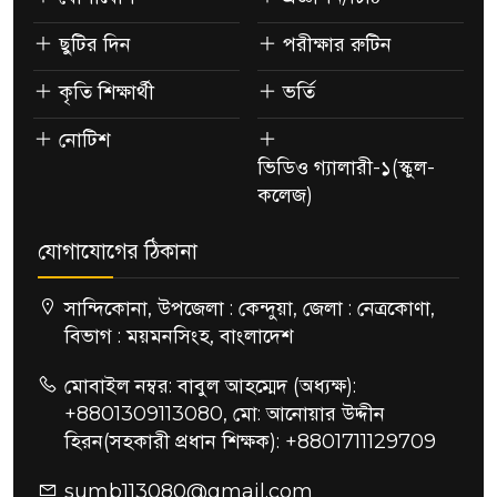
ছুটির দিন
পরীক্ষার রুটিন
কৃতি শিক্ষার্থী
ভর্তি
নোটিশ
ভিডিও গ্যালারী-১(স্কুল-
কলেজ)
যোগাযোগের ঠিকানা
সান্দিকোনা, উপজেলা : কেন্দুয়া, জেলা : নেত্রকোণা,
বিভাগ : ময়মনসিংহ, বাংলাদেশ
মোবাইল নম্বর: বাবুল আহম্মেদ (অধ্যক্ষ):
+8801309113080, মো: আনোয়ার উদ্দীন
হিরন(সহকারী প্রধান শিক্ষক): +8801711129709
sumb113080@gmail.com