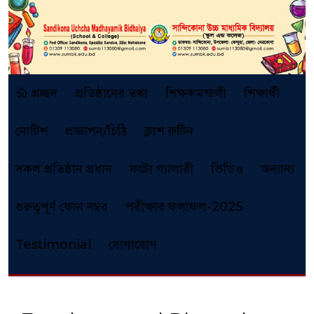
প্রচ্ছদ
প্রতিষ্ঠানের তথ্য
শিক্ষকমন্ডলী
শিক্ষার্থী
নোটিশ
প্রজ্ঞাপন/চিঠি
ক্লাশ রুটিন
সকল প্রতিষ্ঠান প্রধান
ফটো গ্যালারী
ভিডিও
অন্যান্য
গুরুত্বপূর্ণ ফোন নম্বর
পরীক্ষার ফলাফল-2025
Testimonial
যোগাযোগ