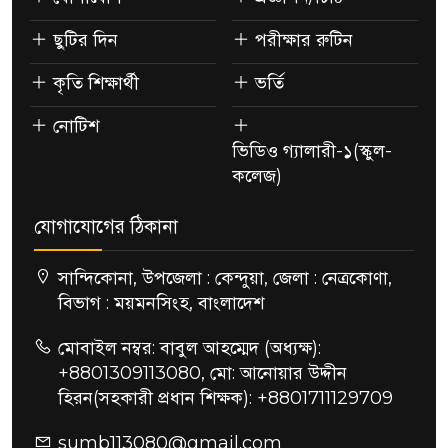
ছুটির দিন
পরীক্ষার রুটিন
কৃতি শিক্ষার্থী
ভর্তি
নোটিশ
ভিডিও গ্যালারী-১(স্কুল-
কলেজ)
যোগাযোগের ঠিকানা
সান্দিকোনা, উপজেলা : কেন্দুয়া, জেলা : নেত্রকোণা,
বিভাগ : ময়মনসিংহ, বাংলাদেশ
মোবাইল নম্বর: বাবুল আহম্মেদ (অধ্যক্ষ):
+8801309113080, মো: আনোয়ার উদ্দীন
হিরন(সহকারী প্রধান শিক্ষক): +8801711129709
sumb113080@gmail.com