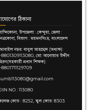
াযোগের ঠিকানা
সান্দিকোনা, উপজেলা : কেন্দুয়া, জেলা :
নেত্রকোণা, বিভাগ : ময়মনসিংহ, বাংলাদেশ
মোবাইল নম্বর: বাবুল আহম্মেদ (অধ্যক্ষ):
+8801309113080, মো: আনোয়ার উদ্দীন
হিরন(সহকারী প্রধান শিক্ষক):
+8801711129709
sumb113080@gmail.com
EIIN NO : 113080
কলেজ কোড : 8252, স্কুল কোড: 8303