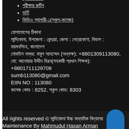
পরীক্ষার রুটিন
ভর্তি
ভিডিও গ্যালারী-১(স্কুল-কলেজ)
যোগাযোগের ঠিকানা
সান্দিকোনা, উপজেলা : কেন্দুয়া, জেলা : নেত্রকোণা, বিভাগ :
ময়মনসিংহ, বাংলাদেশ
মোবাইল নম্বর: বাবুল আহম্মেদ (অধ্যক্ষ): +8801309113080,
মো: আনোয়ার উদ্দীন হিরন(সহকারী প্রধান শিক্ষক):
+8801711129709
sumb113080@gmail.com
EIIN NO : 113080
কলেজ কোড : 8252, স্কুল কোড: 8303
All rights reserved © সান্দিকোনা উচ্চ মাধ্যমিক বিদ্যালয়
Maintenance By
Mahmudul Hasan Arman