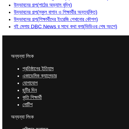
উদ্ভাবনের গল্প(পাঠের অভ্যাস বৃদ্ধি)
উদ্ভাবনের গল্প(স্কুল বাগান ও শিক্ষার্থীর অন্তর্ভূক্তি)
উদ্ভাবনের গল্প(শিক্ষার্থীদের ইংরেজি শেখানোর কৌশল)
বই মেলায় DBC News র সাথে কথা বলা(ভিডিওর শেষ অংশে)
অন্যন্যা লিংক
প্রতিষ্ঠানের ইতিহাস
একাডেমিক ক্যালেন্ডার
যোগাযোগ
ছুটির দিন
কৃতি শিক্ষার্থী
নোটিশ
অন্যন্যা লিংক