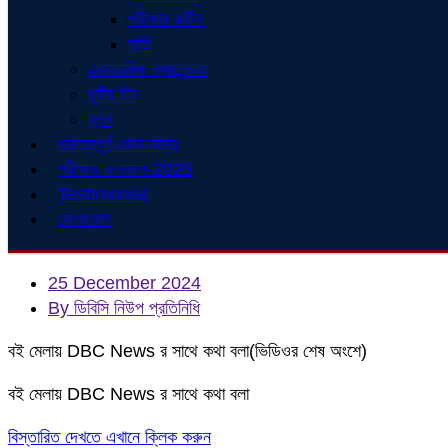
পরীক্ষার রুটিন
ভর্তি
একাডেমিক ক্যালেন্ডার
ছুটির দিন
ব্লগ
গুরুত্বপূর্ণ ফোন নম্বর
পরীক্ষার ফলাফল-2025
Testimonial
যোগাযোগ
25 December 2024
By ডিবিসি নিউপ প্রতিনিধি
বই মেলায় DBC News র সাথে কথা বলা(ভিডিওর শেষ অংশে)
বই মেলায় DBC News র সাথে কথা বলা
বিস্তারিত দেখতে এখানে ক্লিক করুন