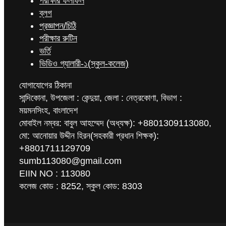
পরীক্ষার ফলাফল
ব্লগ
প্রজ্ঞাপন/চিঠি
পরীক্ষার রুটিন
ভর্তি
ভিডিও গ্যালারী-১(স্কুল-কলেজ)
যোগাযোগের ঠিকানা
সান্দিকোনা, উপজেলা : কেন্দুয়া, জেলা : নেত্রকোণা, বিভাগ :
ময়মনসিংহ, বাংলাদেশ
মোবাইল নম্বর: বাবুল আহম্মেদ (অধ্যক্ষ): +8801309113080,
মো: আনোয়ার উদ্দীন হিরন(সহকারী প্রধান শিক্ষক):
+8801711129709
sumb113080@gmail.com
EIIN NO : 113080
কলেজ কোড : 8252, স্কুল কোড: 8303