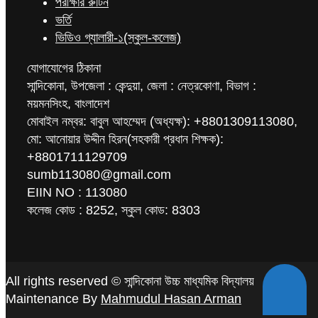
পরীক্ষার রুটিন
ভর্তি
ভিডিও গ্যালারী-১(স্কুল-কলেজ)
যোগাযোগের ঠিকানা
সান্দিকোনা, উপজেলা : কেন্দুয়া, জেলা : নেত্রকোণা, বিভাগ :
ময়মনসিংহ, বাংলাদেশ
মোবাইল নম্বর: বাবুল আহম্মেদ (অধ্যক্ষ): +8801309113080,
মো: আনোয়ার উদ্দীন হিরন(সহকারী প্রধান শিক্ষক):
+8801711129709
sumb113080@gmail.com
EIIN NO : 113080
কলেজ কোড : 8252, স্কুল কোড: 8303
All rights reserved © সান্দিকোনা উচ্চ মাধ্যমিক বিদ্যালয়
Maintenance By
Mahmudul Hasan Arman