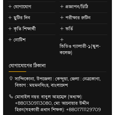
যোগাযোগ
প্রজ্ঞাপন/চিঠি
ছুটির দিন
পরীক্ষার রুটিন
কৃতি শিক্ষার্থী
ভর্তি
নোটিশ
ভিডিও গ্যালারী-১(স্কুল-
কলেজ)
যোগাযোগের ঠিকানা
সান্দিকোনা, উপজেলা : কেন্দুয়া, জেলা : নেত্রকোণা,
বিভাগ : ময়মনসিংহ, বাংলাদেশ
মোবাইল নম্বর: বাবুল আহম্মেদ (অধ্যক্ষ):
+8801309113080, মো: আনোয়ার উদ্দীন
হিরন(সহকারী প্রধান শিক্ষক): +8801711129709