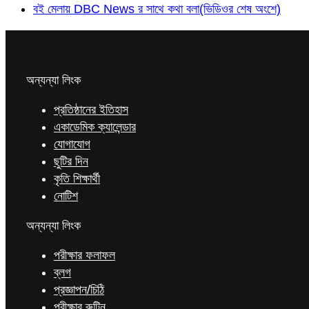
বই মেলায় DBC News র সাথে কথা বলা(ভিডিওর শেষ অংশে)
অন্যন্যা লিংক
প্রতিষ্ঠানের ইতিহাস
একাডেমিক ক্যালেন্ডার
যোগাযোগ
ছুটির দিন
কৃতি শিক্ষার্থী
নোটিশ
অন্যন্যা লিংক
পরীক্ষার ফলাফল
ব্লগ
প্রজ্ঞাপন/চিঠি
পরীক্ষার রুটিন