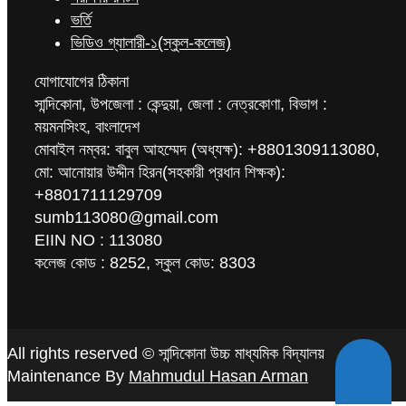
ভর্তি
ভিডিও গ্যালারী-১(স্কুল-কলেজ)
যোগাযোগের ঠিকানা
সান্দিকোনা, উপজেলা : কেন্দুয়া, জেলা : নেত্রকোণা, বিভাগ :
ময়মনসিংহ, বাংলাদেশ
মোবাইল নম্বর: বাবুল আহম্মেদ (অধ্যক্ষ): +8801309113080,
মো: আনোয়ার উদ্দীন হিরন(সহকারী প্রধান শিক্ষক):
+8801711129709
sumb113080@gmail.com
EIIN NO : 113080
কলেজ কোড : 8252, স্কুল কোড: 8303
All rights reserved © সান্দিকোনা উচ্চ মাধ্যমিক বিদ্যালয়
Maintenance By
Mahmudul Hasan Arman