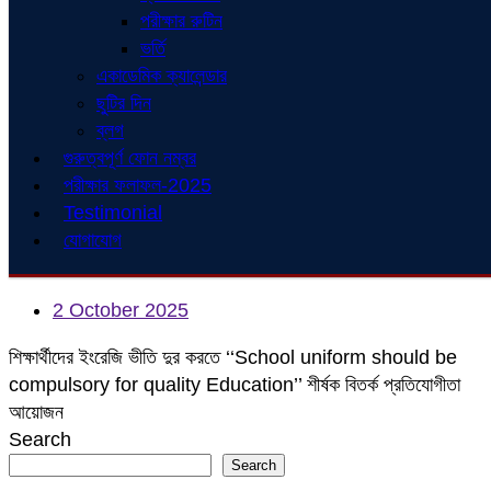
পরীক্ষার রুটিন
ভর্তি
একাডেমিক ক্যালেন্ডার
ছুটির দিন
ব্লগ
গুরুত্বপূর্ণ ফোন নম্বর
পরীক্ষার ফলাফল-2025
Testimonial
যোগাযোগ
2 October 2025
শিক্ষার্থীদের ইংরেজি ভীতি দুর করতে ‘‘School uniform should be
compulsory for quality Education’’ শীর্ষক বিতর্ক প্রতিযোগীতা
আয়োজন
Search
Search