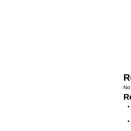
R
No
R