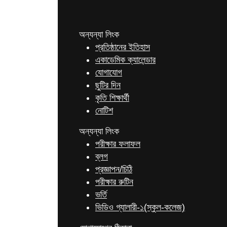
অন্যন্যা লিংক
প্রতিষ্ঠানের ইতিহাস
একাডেমিক ক্যালেন্ডার
যোগাযোগ
ছুটির দিন
কৃতি শিক্ষার্থী
নোটিশ
অন্যন্যা লিংক
পরীক্ষার ফলাফল
ব্লগ
প্রজ্ঞাপন/চিঠি
পরীক্ষার রুটিন
ভর্তি
ভিডিও গ্যালারী-১(স্কুল-কলেজ)