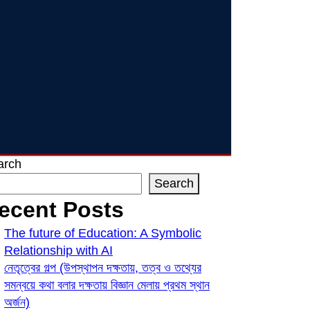
arch
Search
ecent Posts
The future of Education: A Symbolic
Relationship with AI
নেতৃত্বের গল্প (উপস্থাপন দক্ষতায়, তত্ব ও তথ্যের
সমন্বয়ে কথা বলার দক্ষতায় বিজ্ঞান মেলায় প্রথম স্থান
অর্জন)