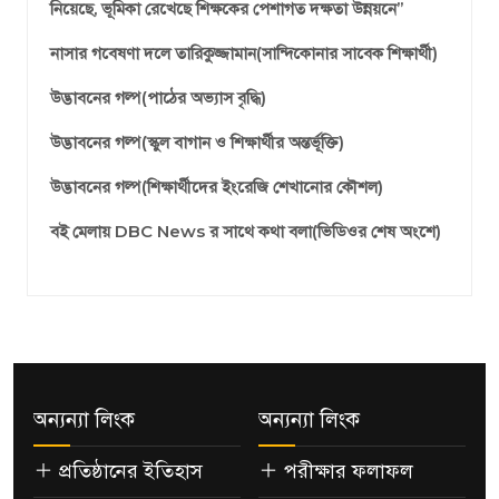
নিয়েছে, ভূমিকা রেখেছে শিক্ষকের পেশাগত দক্ষতা উন্নয়নে’’
নাসার গবেষণা দলে তারিকুজ্জামান(সান্দিকোনার সাবেক শিক্ষার্থী)
উদ্ভাবনের গল্প(পাঠের অভ্যাস বৃদ্ধি)
উদ্ভাবনের গল্প(স্কুল বাগান ও শিক্ষার্থীর অন্তর্ভূক্তি)
উদ্ভাবনের গল্প(শিক্ষার্থীদের ইংরেজি শেখানোর কৌশল)
বই মেলায় DBC News র সাথে কথা বলা(ভিডিওর শেষ অংশে)
অন্যন্যা লিংক
অন্যন্যা লিংক
প্রতিষ্ঠানের ইতিহাস
পরীক্ষার ফলাফল