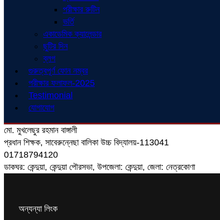
পরীক্ষার রুটিন
ভর্তি
একাডেমিক ক্যালেন্ডার
ছুটির দিন
ব্লগ
গুরুত্বপূর্ণ ফোন নম্বর
পরীক্ষার ফলাফল-2025
Testimonial
যোগাযোগ
মো. মুখলেছুর রহমান বাঙ্গালী
প্রধান শিক্ষক, সাবেরুন্নেছা বালিকা উচ্চ বিদ্যালয়-113041
01718794120
ডাকঘর: কেন্দুয়া, কেন্দুয়া পৌরসভা, উপজেলা: কেন্দুয়া, জেলা: নেত্রকোণা
অন্যন্যা লিংক