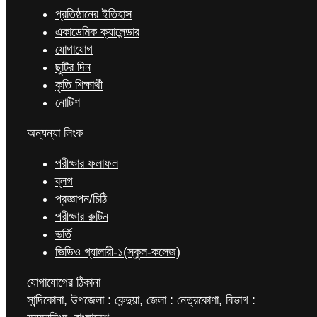
প্রতিষ্ঠানের ইতিহাস
একাডেমিক ক্যালেন্ডার
যোগাযোগ
ছুটির দিন
কৃতি শিক্ষার্থী
নোটিশ
অন্যন্যা লিংক
পরীক্ষার ফলাফল
ব্লগ
প্রজ্ঞাপন/চিঠি
পরীক্ষার রুটিন
ভর্তি
ভিডিও গ্যালারী-১(স্কুল-কলেজ)
যোগাযোগের ঠিকানা
সান্দিকোনা, উপজেলা : কেন্দুয়া, জেলা : নেত্রকোণা, বিভাগ :