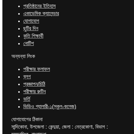
প্রতিষ্ঠানের ইতিহাস
একাডেমিক ক্যালেন্ডার
যোগাযোগ
ছুটির দিন
কৃতি শিক্ষার্থী
নোটিশ
অন্যন্যা লিংক
পরীক্ষার ফলাফল
ব্লগ
প্রজ্ঞাপন/চিঠি
পরীক্ষার রুটিন
ভর্তি
ভিডিও গ্যালারী-১(স্কুল-কলেজ)
যোগাযোগের ঠিকানা
সান্দিকোনা, উপজেলা : কেন্দুয়া, জেলা : নেত্রকোণা, বিভাগ :