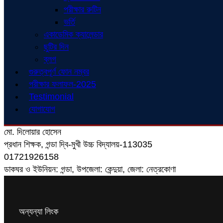
পরীক্ষার রুটিন
ভর্তি
একাডেমিক ক্যালেন্ডার
ছুটির দিন
ব্লগ
গুরুত্বপূর্ণ ফোন নম্বর
পরীক্ষার ফলাফল-2025
Testimonial
যোগাযোগ
মো. দিলোয়ার হোসেন
প্রধান শিক্ষক, গন্ডা দ্বি-মুখী উচ্চ বিদ্যালয়-113035
01721926158
ডাকঘর ও ইউনিয়ন: গন্ডা, উপজেলা: কেন্দুয়া, জেলা: নেত্রকোণা
অন্যন্যা লিংক