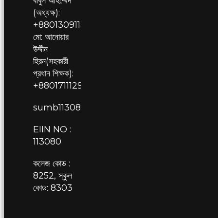
বাবুল আহম্মেদ
(অধ্যক্ষ):
+8801309113080,
মো: আনোয়ার
উদ্দীন
হিরন(সহকারী
প্রধান শিক্ষক):
+8801711129709
sumb113080@gmail.com
EIIN NO :
113080
কলেজ কোড :
8252, স্কুল
কোড: 8303