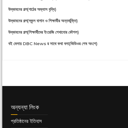
উদ্ভাবনের গল্প(পাঠের অভ্যাস বৃদ্ধি)
উদ্ভাবনের গল্প(স্কুল বাগান ও শিক্ষার্থীর অন্তর্ভূক্তি)
উদ্ভাবনের গল্প(শিক্ষার্থীদের ইংরেজি শেখানোর কৌশল)
বই মেলায় DBC News র সাথে কথা বলা(ভিডিওর শেষ অংশে)
অন্যন্যা লিংক
প্রতিষ্ঠানের ইতিহাস