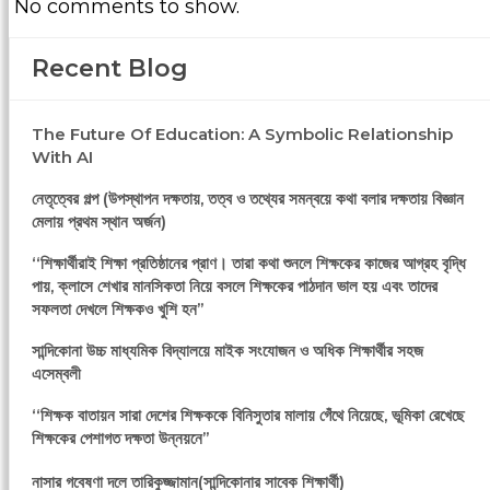
No comments to show.
Recent Blog
The Future Of Education: A Symbolic Relationship
With AI
নেতৃত্বের গল্প (উপস্থাপন দক্ষতায়, তত্ব ও তথ্যের সমন্বয়ে কথা বলার দক্ষতায় বিজ্ঞান
মেলায় প্রথম স্থান অর্জন)
‘‘শিক্ষার্থীরাই শিক্ষা প্রতিষ্ঠানের প্রাণ। তারা কথা শুনলে শিক্ষকের কাজের আগ্রহ বৃদ্ধি
পায়, ক্লাসে শেখার মানসিকতা নিয়ে বসলে শিক্ষকের পাঠদান ভাল হয় এবং তাদের
সফলতা দেখলে শিক্ষকও খুশি হন’’
সান্দিকোনা উচ্চ মাধ্যমিক বিদ্যালয়ে মাইক সংযোজন ও অধিক শিক্ষার্থীর সহজ
এসেম্বলী
‘‘শিক্ষক বাতায়ন সারা দেশের শিক্ষককে বিনিসুতার মালায় গেঁথে নিয়েছে, ভূমিকা রেখেছে
শিক্ষকের পেশাগত দক্ষতা উন্নয়নে’’
নাসার গবেষণা দলে তারিকুজ্জামান(সান্দিকোনার সাবেক শিক্ষার্থী)