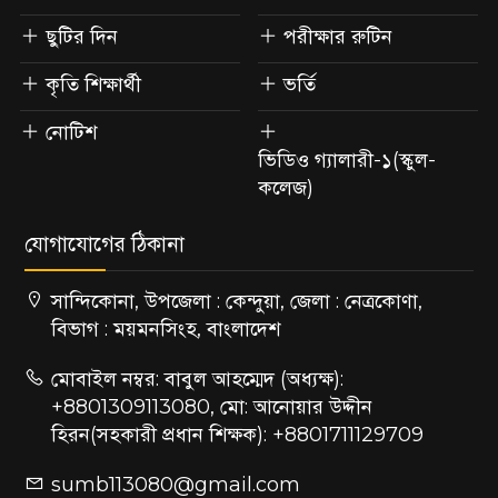
ছুটির দিন
পরীক্ষার রুটিন
কৃতি শিক্ষার্থী
ভর্তি
নোটিশ
ভিডিও গ্যালারী-১(স্কুল-
কলেজ)
যোগাযোগের ঠিকানা
সান্দিকোনা, উপজেলা : কেন্দুয়া, জেলা : নেত্রকোণা,
বিভাগ : ময়মনসিংহ, বাংলাদেশ
মোবাইল নম্বর: বাবুল আহম্মেদ (অধ্যক্ষ):
+8801309113080, মো: আনোয়ার উদ্দীন
হিরন(সহকারী প্রধান শিক্ষক): +8801711129709
sumb113080@gmail.com