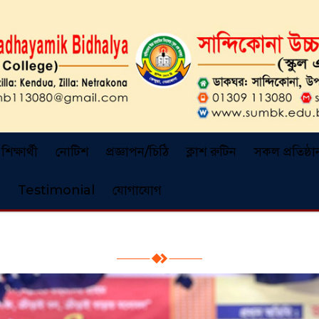
শিক্ষার্থী
নোটিশ
প্রজ্ঞাপন/চিঠি
ক্লাশ রুটিন
সকল প্রতিষ্ঠা
Testimonial
যোগাযোগ