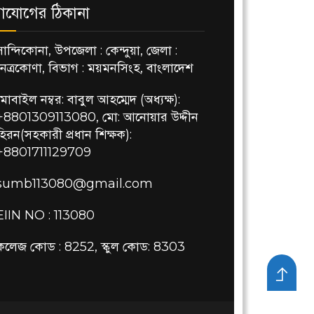
াযোগের ঠিকানা
সান্দিকোনা, উপজেলা : কেন্দুয়া, জেলা :
নেত্রকোণা, বিভাগ : ময়মনসিংহ, বাংলাদেশ
মোবাইল নম্বর: বাবুল আহম্মেদ (অধ্যক্ষ):
+8801309113080, মো: আনোয়ার উদ্দীন
হিরন(সহকারী প্রধান শিক্ষক):
+8801711129709
sumb113080@gmail.com
EIIN NO : 113080
কলেজ কোড : 8252, স্কুল কোড: 8303