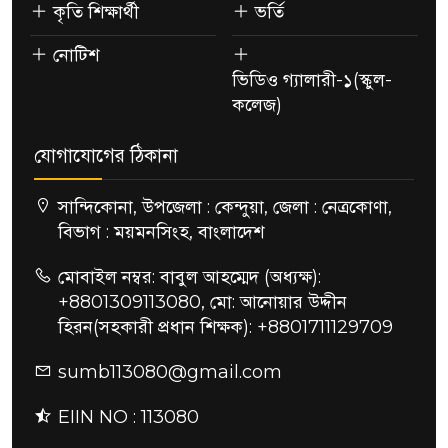
কৃতি শিক্ষার্থী
ভর্তি
নোটিশ
ভিডিও গ্যালারী-১(স্কুল-
কলেজ)
যোগাযোগের ঠিকানা
সান্দিকোনা, উপজেলা : কেন্দুয়া, জেলা : নেত্রকোণা,
বিভাগ : ময়মনসিংহ, বাংলাদেশ
মোবাইল নম্বর: বাবুল আহম্মেদ (অধ্যক্ষ):
+8801309113080, মো: আনোয়ার উদ্দীন
হিরন(সহকারী প্রধান শিক্ষক): +8801711129709
sumb113080@gmail.com
EIIN NO : 113080