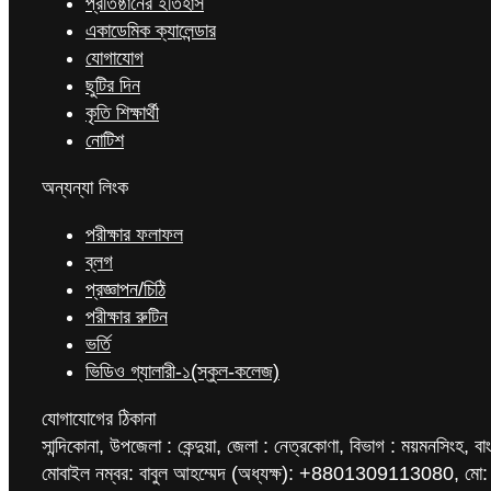
প্রতিষ্ঠানের ইতিহাস
একাডেমিক ক্যালেন্ডার
যোগাযোগ
ছুটির দিন
কৃতি শিক্ষার্থী
নোটিশ
অন্যন্যা লিংক
পরীক্ষার ফলাফল
ব্লগ
প্রজ্ঞাপন/চিঠি
পরীক্ষার রুটিন
ভর্তি
ভিডিও গ্যালারী-১(স্কুল-কলেজ)
যোগাযোগের ঠিকানা
সান্দিকোনা, উপজেলা : কেন্দুয়া, জেলা : নেত্রকোণা, বিভাগ : ময়মনসিংহ, বা
মোবাইল নম্বর: বাবুল আহম্মেদ (অধ্যক্ষ): +8801309113080, মো: