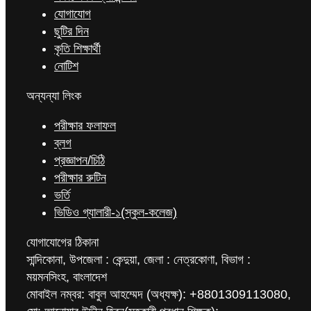
যোগাযোগ
ছুটির দিন
কৃতি শিক্ষার্থী
নোটিশ
অন্যন্যা লিংক
পরীক্ষার ফলাফল
ব্লগ
প্রজ্ঞাপন/চিঠি
পরীক্ষার রুটিন
ভর্তি
ভিডিও গ্যালারী-১(স্কুল-কলেজ)
যোগাযোগের ঠিকানা
সান্দিকোনা, উপজেলা : কেন্দুয়া, জেলা : নেত্রকোণা, বিভাগ :
ময়মনসিংহ, বাংলাদেশ
মোবাইল নম্বর: বাবুল আহম্মেদ (অধ্যক্ষ): +8801309113080,