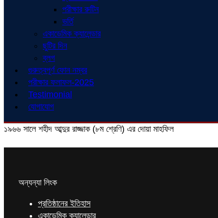
পরীক্ষার রুটিন
ভর্তি
একাডেমিক ক্যালেন্ডার
ছুটির দিন
ব্লগ
গুরুত্বপূর্ণ ফোন নম্বর
পরীক্ষার ফলাফল-2025
Testimonial
যোগাযোগ
১৯৬৬ সালে শহীদ আব্দুর রাজ্জাক (৮ম শ্রেণি) এর দোয়া মাহফিল
অন্যন্যা লিংক
প্রতিষ্ঠানের ইতিহাস
একাডেমিক ক্যালেন্ডার