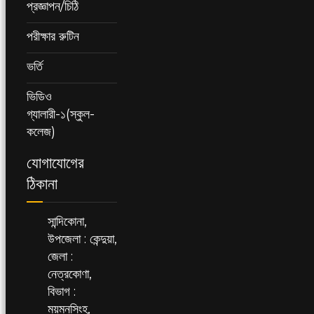
প্রজ্ঞাপন/চিঠি
পরীক্ষার রুটিন
ভর্তি
ভিডিও
গ্যালারী-১(স্কুল-
কলেজ)
যোগাযোগের
ঠিকানা
সান্দিকোনা,
উপজেলা : কেন্দুয়া,
জেলা :
নেত্রকোণা,
বিভাগ :
ময়মনসিংহ,