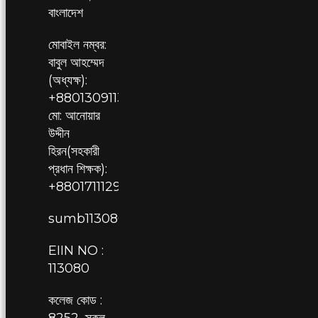
বাংলাদেশ
মোবাইল নম্বর:
বাবুল আহম্মেদ
(অধ্যক্ষ):
+8801309113080,
মো: আনোয়ার
উদ্দীন
হিরন(সহকারী
প্রধান শিক্ষক):
+8801711129709
sumb113080@gmail.com
EIIN NO :
113080
কলেজ কোড :