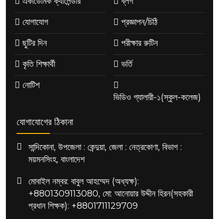
একাডেমিক ক্যালেন্ডার
ব্লগ
যোগাযোগ
প্রজ্ঞাপন/চিঠি
ছুটির দিন
পরীক্ষার রুটিন
কৃতি শিক্ষার্থী
ভর্তি
নোটিশ
ভিডিও গ্যালারী-১(স্কুল-কলেজ)
যোগাযোগের ঠিকানা
সান্দিকোনা, উপজেলা : কেন্দুয়া, জেলা : নেত্রকোণা, বিভাগ :
ময়মনসিংহ, বাংলাদেশ
মোবাইল নম্বর: বাবুল আহম্মেদ (অধ্যক্ষ):
+8801309113080, মো: আনোয়ার উদ্দীন হিরন(সহকারী
প্রধান শিক্ষক): +8801711129709