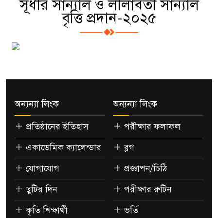
সূধীর সান্যাল ও লীলাবতী সান্যাল
বৃত্তি প্রদান-২০২৫
অন্যন্যা লিংক
অন্যন্যা লিংক
প্রতিষ্ঠানের ইতিহাস
পরীক্ষার ফলাফল
একাডেমিক ক্যালেন্ডার
ব্লগ
যোগাযোগ
প্রজ্ঞাপন/চিঠি
ছুটির দিন
পরীক্ষার রুটিন
কৃতি শিক্ষার্থী
ভর্তি