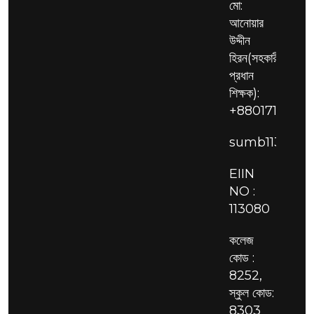
মো:
আনোয়ার
উদ্দীন
হিরন(সহকারী
প্রধান
শিক্ষক):
+88017111297
sumb113080
EIIN
NO :
113080
কলেজ
কোড :
8252,
স্কুল কোড:
8303