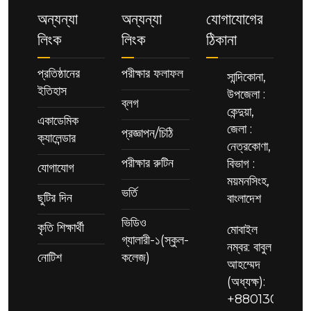
অন্যন্যা
অন্যন্যা
যোগাযোগের
লিংক
লিংক
ঠিকানা
প্রতিষ্ঠানের
পরীক্ষার ফলাফল
সান্দিকোনা,
ইতিহাস
উপজেলা :
ব্লগ
কেন্দুয়া,
একাডেমিক
জেলা :
প্রজ্ঞাপন/চিঠি
ক্যালেন্ডার
নেত্রকোণা,
পরীক্ষার রুটিন
বিভাগ :
যোগাযোগ
ময়মনসিংহ,
ভর্তি
ছুটির দিন
বাংলাদেশ
ভিডিও
কৃতি শিক্ষার্থী
মোবাইল
গ্যালারী-১(স্কুল-
নম্বর: বাবুল
নোটিশ
কলেজ)
আহম্মেদ
(অধ্যক্ষ):
+88013091130