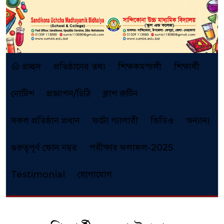
প্রচ্ছদ
প্রতিষ্ঠানের তথ্য
শিক্ষকমন্ডলী
শিক্ষার্থী
নোটিশ
প্রজ্ঞাপন/চিঠি
ক্লাশ রুটিন
সকল প্রতিষ্ঠান প্রধান
ফটো গ্যালারী
ভিডিও
অন্যান্য
গুরুত্বপূর্ণ ফোন নম্বর
পরীক্ষার ফলাফল-2025
Testimonial
যোগাযোগ