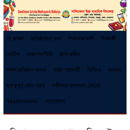
প্রচ্ছদ
প্রতিষ্ঠানের তথ্য
শিক্ষকমন্ডলী
শিক্ষার্থী
নোটিশ
প্রজ্ঞাপন/চিঠি
ক্লাশ রুটিন
সকল প্রতিষ্ঠান প্রধান
ফটো গ্যালারী
ভিডিও
অন্যান্য
গুরুত্বপূর্ণ ফোন নম্বর
পরীক্ষার ফলাফল-2025
Testimonial
যোগাযোগ