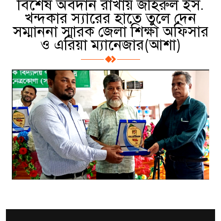
বিশেষ অবদান রাখায় জহিরুল ইস.
খন্দকার স্যারের হাতে তুলে দেন
সম্মাননা স্মারক জেলা শিক্ষা অফিসার
ও এরিয়া ম্যানেজার(আশা)