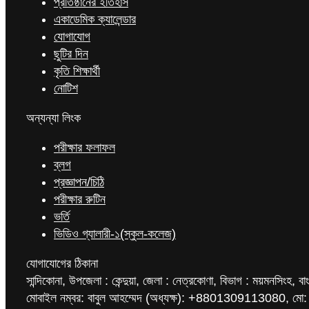
প্রতিষ্ঠানের ইতিহাস
একাডেমিক ক্যালেন্ডার
যোগাযোগ
ছুটির দিন
কৃতি শিক্ষার্থী
নোটিশ
অন্যন্যা লিংক
পরীক্ষার ফলাফল
ব্লগ
প্রজ্ঞাপন/চিঠি
পরীক্ষার রুটিন
ভর্তি
ভিডিও গ্যালারী-১(স্কুল-কলেজ)
যোগাযোগের ঠিকানা
সান্দিকোনা, উপজেলা : কেন্দুয়া, জেলা : নেত্রকোণা, বিভাগ : ময়মনসিংহ, বা
মোবাইল নম্বর: বাবুল আহম্মেদ (অধ্যক্ষ): +8801309113080, মো: