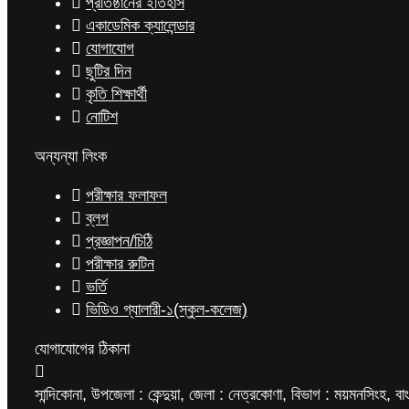
প্রতিষ্ঠানের ইতিহাস
একাডেমিক ক্যালেন্ডার
যোগাযোগ
ছুটির দিন
কৃতি শিক্ষার্থী
নোটিশ
অন্যন্যা লিংক
পরীক্ষার ফলাফল
ব্লগ
প্রজ্ঞাপন/চিঠি
পরীক্ষার রুটিন
ভর্তি
ভিডিও গ্যালারী-১(স্কুল-কলেজ)
যোগাযোগের ঠিকানা
সান্দিকোনা, উপজেলা : কেন্দুয়া, জেলা : নেত্রকোণা, বিভাগ : ময়মনসিংহ, বা