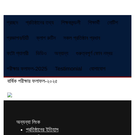
প্রচ্ছদ
প্রতিষ্ঠানের তথ্য
শিক্ষকমন্ডলী
শিক্ষার্থী
নোটিশ
প্রজ্ঞাপন/চিঠি
ক্লাশ রুটিন
সকল প্রতিষ্ঠান প্রধান
ফটো গ্যালারী
ভিডিও
অন্যান্য
গুরুত্বপূর্ণ ফোন নম্বর
পরীক্ষার ফলাফল-2025
Testimonial
যোগাযোগ
বার্ষিক পরীক্ষার ফলাফল-২০২৫
অন্যন্যা লিংক
প্রতিষ্ঠানের ইতিহাস