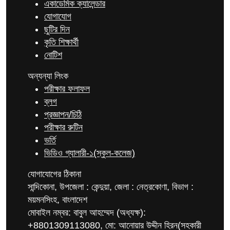
একাডেমিক ক্যালেন্ডার
যোগাযোগ
ছুটির দিন
কৃতি শিক্ষার্থী
নোটিশ
অন্যন্যা লিংক
পরীক্ষার ফলাফল
ব্লগ
প্রজ্ঞাপন/চিঠি
পরীক্ষার রুটিন
ভর্তি
ভিডিও গ্যালারী-১(স্কুল-কলেজ)
যোগাযোগের ঠিকানা
সান্দিকোনা, উপজেলা : কেন্দুয়া, জেলা : নেত্রকোণা, বিভাগ :
ময়মনসিংহ, বাংলাদেশ
মোবাইল নম্বর: বাবুল আহম্মেদ (অধ্যক্ষ):
+8801309113080, মো: আনোয়ার উদ্দীন হিরন(সহকারী