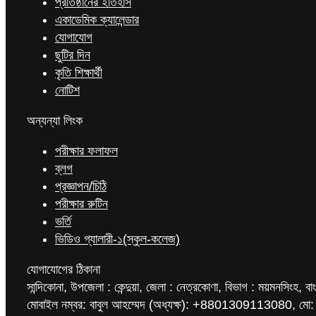
প্রতিষ্ঠানের ইতিহাস
একাডেমিক ক্যালেন্ডার
যোগাযোগ
ছুটির দিন
কৃতি শিক্ষার্থী
নোটিশ
অন্যন্যা লিংক
পরীক্ষার ফলাফল
ব্লগ
প্রজ্ঞাপন/চিঠি
পরীক্ষার রুটিন
ভর্তি
ভিডিও গ্যালারী-১(স্কুল-কলেজ)
যোগাযোগের ঠিকানা
সান্দিকোনা, উপজেলা : কেন্দুয়া, জেলা : নেত্রকোণা, বিভাগ : ময়মনসিংহ, বা
মোবাইল নম্বর: বাবুল আহম্মেদ (অধ্যক্ষ): +8801309113080, মো: