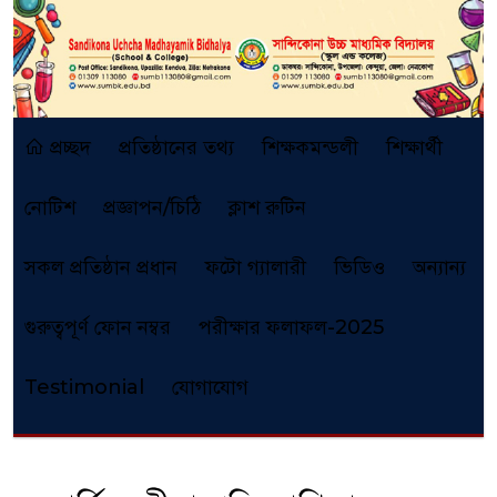
প্রচ্ছদ
প্রতিষ্ঠানের তথ্য
শিক্ষকমন্ডলী
শিক্ষার্থী
নোটিশ
প্রজ্ঞাপন/চিঠি
ক্লাশ রুটিন
সকল প্রতিষ্ঠান প্রধান
ফটো গ্যালারী
ভিডিও
অন্যান্য
গুরুত্বপূর্ণ ফোন নম্বর
পরীক্ষার ফলাফল-2025
Testimonial
যোগাযোগ