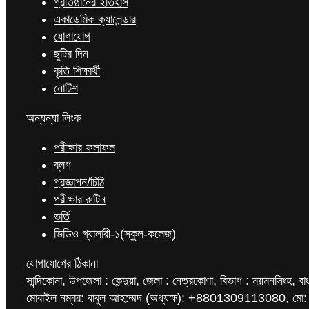
প্রতিষ্ঠানের ইতিহাস
একাডেমিক ক্যালেন্ডার
যোগাযোগ
ছুটির দিন
কৃতি শিক্ষার্থী
নোটিশ
অন্যন্যা লিংক
পরীক্ষার ফলাফল
ব্লগ
প্রজ্ঞাপন/চিঠি
পরীক্ষার রুটিন
ভর্তি
ভিডিও গ্যালারী-১(স্কুল-কলেজ)
যোগাযোগের ঠিকানা
সান্দিকোনা, উপজেলা : কেন্দুয়া, জেলা : নেত্রকোণা, বিভাগ : ময়মনসিংহ, বা
মোবাইল নম্বর: বাবুল আহম্মেদ (অধ্যক্ষ): +8801309113080, মো: