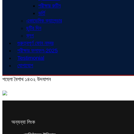
পরীক্ষার রুটিন
ভর্তি
একাডেমিক ক্যালেন্ডার
ছুটির দিন
ব্লগ
গুরুত্বপূর্ণ ফোন নম্বর
পরীক্ষার ফলাফল-2025
Testimonial
যোগাযোগ
পহেলা বৈশাখ ১৪৩২ উদযাপন
অন্যন্যা লিংক