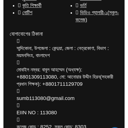
কৃতি শিক্ষার্থী
ভর্তি
নোটিশ
ভিডিও গ্যালারী-১(স্কুল-
কলেজ)
যোগাযোগের ঠিকানা
সান্দিকোনা, উপজেলা : কেন্দুয়া, জেলা : নেত্রকোণা, বিভাগ :
ময়মনসিংহ, বাংলাদেশ
মোবাইল নম্বর: বাবুল আহম্মেদ (অধ্যক্ষ):
+8801309113080, মো: আনোয়ার উদ্দীন হিরন(সহকারী
প্রধান শিক্ষক): +8801711129709
sumb113080@gmail.com
EIIN NO : 113080
কলেজ কোড : 8252, স্কুল কোড: 8303