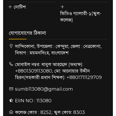
নোটিশ
ভিডিও গ্যালারী-১(স্কুল-
কলেজ)
যোগাযোগের ঠিকানা
সান্দিকোনা, উপজেলা : কেন্দুয়া, জেলা : নেত্রকোণা,
বিভাগ : ময়মনসিংহ, বাংলাদেশ
মোবাইল নম্বর: বাবুল আহম্মেদ (অধ্যক্ষ):
+8801309113080, মো: আনোয়ার উদ্দীন
হিরন(সহকারী প্রধান শিক্ষক): +8801711129709
sumb113080@gmail.com
EIIN NO : 113080
কলেজ কোড : 8252, স্কুল কোড: 8303