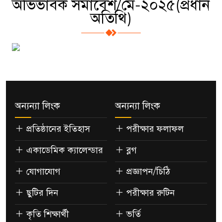
অভিভাবক সমাবেশ/মে-২০২৫(প্রধান
অতিথি)
অন্যন্যা লিংক
অন্যন্যা লিংক
প্রতিষ্ঠানের ইতিহাস
পরীক্ষার ফলাফল
একাডেমিক ক্যালেন্ডার
ব্লগ
যোগাযোগ
প্রজ্ঞাপন/চিঠি
ছুটির দিন
পরীক্ষার রুটিন
কৃতি শিক্ষার্থী
ভর্তি