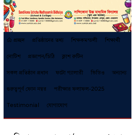
প্রচ্ছদ
প্রতিষ্ঠানের তথ্য
শিক্ষকমন্ডলী
শিক্ষার্থী
নোটিশ
প্রজ্ঞাপন/চিঠি
ক্লাশ রুটিন
সকল প্রতিষ্ঠান প্রধান
ফটো গ্যালারী
ভিডিও
অন্যান্য
গুরুত্বপূর্ণ ফোন নম্বর
পরীক্ষার ফলাফল-2025
Testimonial
যোগাযোগ