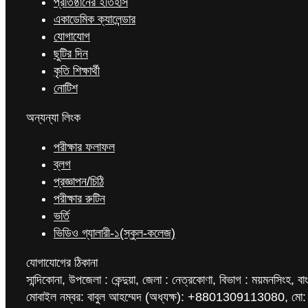
প্রতিষ্ঠানের ইতিহাস
একাডেমিক ক্যালেন্ডার
যোগাযোগ
ছুটির দিন
কৃতি শিক্ষার্থী
নোটিশ
অন্যন্যা লিংক
পরীক্ষার ফলাফল
ব্লগ
প্রজ্ঞাপন/চিঠি
পরীক্ষার রুটিন
ভর্তি
ভিডিও গ্যালারী-১(স্কুল-কলেজ)
যোগাযোগের ঠিকানা
সান্দিকোনা, উপজেলা : কেন্দুয়া, জেলা : নেত্রকোণা, বিভাগ : ময়মনসিংহ, বা
মোবাইল নম্বর: বাবুল আহম্মেদ (অধ্যক্ষ): +8801309113080, মো: