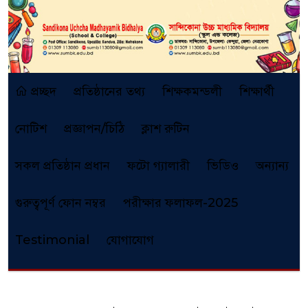
প্রচ্ছদ
প্রতিষ্ঠানের তথ্য
শিক্ষকমন্ডলী
শিক্ষার্থী
নোটিশ
প্রজ্ঞাপন/চিঠি
ক্লাশ রুটিন
সকল প্রতিষ্ঠান প্রধান
ফটো গ্যালারী
ভিডিও
অন্যান্য
গুরুত্বপূর্ণ ফোন নম্বর
পরীক্ষার ফলাফল-2025
Testimonial
যোগাযোগ