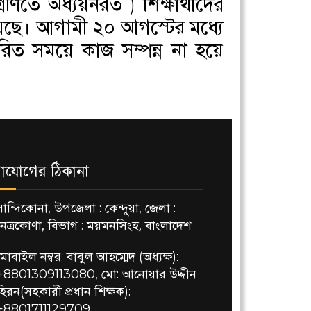
িতে অধ্যয়নরত ) শিক্ষার্থীদের
হয়েছে। আগামী ২০ আগস্টের মধ্যে
ারিত সময়ে কাজ সম্পন্ন না হয়ে
াযোগের ঠিকানা
সান্দিকোনা, উপজেলা : কেন্দুয়া, জেলা :
নেত্রকোণা, বিভাগ : ময়মনসিংহ, বাংলাদেশ
মোবাইল নম্বর: বাবুল আহম্মেদ (অধ্যক্ষ):
+8801309113080, মো: আনোয়ার উদ্দীন
হিরন(সহকারী প্রধান শিক্ষক):
+8801711129709