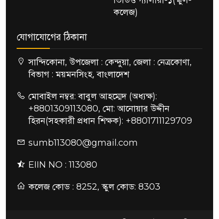
ভিডিও গ্যালারী-১(স্কুল-
কলেজ)
যোগাযোগের ঠিকানা
সান্দিকোনা, উপজেলা : কেন্দুয়া, জেলা : নেত্রকোণা,
বিভাগ : ময়মনসিংহ, বাংলাদেশ
মোবাইল নম্বর: বাবুল আহম্মেদ (অধ্যক্ষ):
+8801309113080, মো: আনোয়ার উদ্দীন
হিরন(সহকারী প্রধান শিক্ষক): +8801711129709
sumb113080@gmail.com
EIIN NO : 113080
কলেজ কোড : 8252, স্কুল কোড: 8303