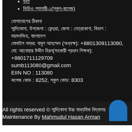
ভর্তি
ভিডিও গ্যালারী-১(স্কুল-কলেজ)
যোগাযোগের ঠিকানা
সান্দিকোনা, উপজেলা : কেন্দুয়া, জেলা : নেত্রকোণা, বিভাগ :
ময়মনসিংহ, বাংলাদেশ
মোবাইল নম্বর: বাবুল আহম্মেদ (অধ্যক্ষ): +8801309113080,
মো: আনোয়ার উদ্দীন হিরন(সহকারী প্রধান শিক্ষক):
+8801711129709
sumb113080@gmail.com
EIIN NO : 113080
কলেজ কোড : 8252, স্কুল কোড: 8303
All rights reserved © সান্দিকোনা উচ্চ মাধ্যমিক বিদ্যালয়
Maintenance By
Mahmudul Hasan Arman