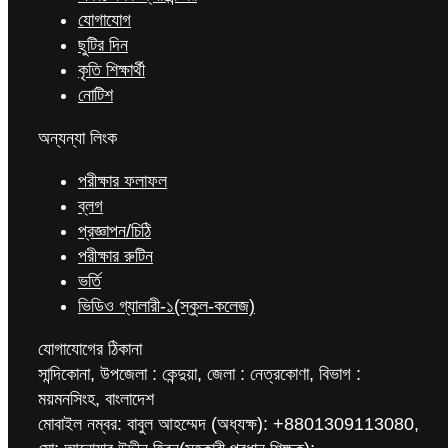
যোগাযোগ
ছুটির দিন
কৃতি শিক্ষার্থী
নোটিশ
অন্যন্যা লিংক
পরীক্ষার ফলাফল
ব্লগ
প্রজ্ঞাপন/চিঠি
পরীক্ষার রুটিন
ভর্তি
ভিডিও গ্যালারী-১(স্কুল-কলেজ)
যোগাযোগের ঠিকানা
সান্দিকোনা, উপজেলা : কেন্দুয়া, জেলা : নেত্রকোণা, বিভাগ :
ময়মনসিংহ, বাংলাদেশ
মোবাইল নম্বর: বাবুল আহম্মেদ (অধ্যক্ষ): +8801309113080,