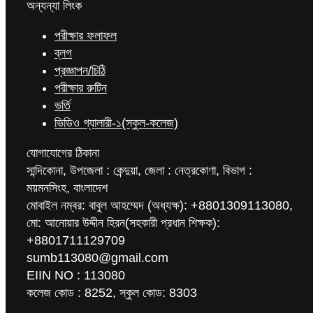
অন্যন্যা লিংক
পরীক্ষার ফলাফল
ব্লগ
প্রজ্ঞাপন/চিঠি
পরীক্ষার রুটিন
ভর্তি
ভিডিও গ্যালারী-১(স্কুল-কলেজ)
যোগাযোগের ঠিকানা
সান্দিকোনা, উপজেলা : কেন্দুয়া, জেলা : নেত্রকোণা, বিভাগ :
ময়মনসিংহ, বাংলাদেশ
মোবাইল নম্বর: বাবুল আহম্মেদ (অধ্যক্ষ): +8801309113080,
মো: আনোয়ার উদ্দীন হিরন(সহকারী প্রধান শিক্ষক):
+8801711129709
sumb113080@gmail.com
EIIN NO : 113080
কলেজ কোড : 8252, স্কুল কোড: 8303