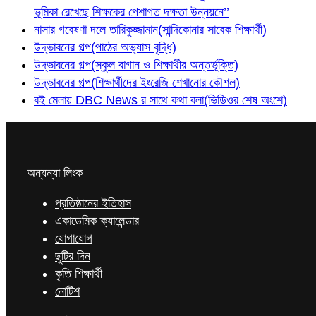
ভূমিকা রেখেছে শিক্ষকের পেশাগত দক্ষতা উন্নয়নে’’
নাসার গবেষণা দলে তারিকুজ্জামান(সান্দিকোনার সাবেক শিক্ষার্থী)
উদ্ভাবনের গল্প(পাঠের অভ্যাস বৃদ্ধি)
উদ্ভাবনের গল্প(স্কুল বাগান ও শিক্ষার্থীর অন্তর্ভূক্তি)
উদ্ভাবনের গল্প(শিক্ষার্থীদের ইংরেজি শেখানোর কৌশল)
বই মেলায় DBC News র সাথে কথা বলা(ভিডিওর শেষ অংশে)
অন্যন্যা লিংক
প্রতিষ্ঠানের ইতিহাস
একাডেমিক ক্যালেন্ডার
যোগাযোগ
ছুটির দিন
কৃতি শিক্ষার্থী
নোটিশ