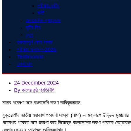
পরীক্ষার রুটিন
ভর্তি
একাডেমিক ক্যালেন্ডার
ছুটির দিন
ব্লগ
গুরুত্বপূর্ণ ফোন নম্বর
পরীক্ষার ফলাফল-2025
Testimonial
যোগাযোগ
24 December 2024
By কালের কন্ঠ প্রতিনিধি
নাসার গবেষণা দলে বাংলাদেশি তরুণ তারিকুজ্জামান
যুক্তরাষ্টের জাতীয় মহাকাশ গবেষণা সংস্থা (নাসা) -র মহাকাশে উদ্ভিদ জন্মানোর
গবেষণায় গবেষক দলে জায়গা করে নিয়েছেন বাংলাদেশের তরুণ গবেষক নেত্রকোন
জেলার কেন্দুয়ার মোহাম্মদ তারিকুজ্জামান।