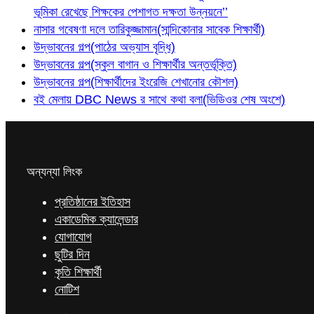
ভূমিকা রেখেছে শিক্ষকের পেশাগত দক্ষতা উন্নয়নে’’
নাসার গবেষণা দলে তারিকুজ্জামান(সান্দিকোনার সাবেক শিক্ষার্থী)
উদ্ভাবনের গল্প(পাঠের অভ্যাস বৃদ্ধি)
উদ্ভাবনের গল্প(স্কুল বাগান ও শিক্ষার্থীর অন্তর্ভূক্তি)
উদ্ভাবনের গল্প(শিক্ষার্থীদের ইংরেজি শেখানোর কৌশল)
বই মেলায় DBC News র সাথে কথা বলা(ভিডিওর শেষ অংশে)
অন্যন্যা লিংক
প্রতিষ্ঠানের ইতিহাস
একাডেমিক ক্যালেন্ডার
যোগাযোগ
ছুটির দিন
কৃতি শিক্ষার্থী
নোটিশ