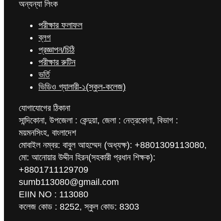
অন্যন্যা লিংক
পরীক্ষার ফলাফল
ব্লগ
প্রজ্ঞাপন/চিঠি
পরীক্ষার রুটিন
ভর্তি
ভিডিও গ্যালারী-১(স্কুল-কলেজ)
যোগাযোগের ঠিকানা
সান্দিকোনা, উপজেলা : কেন্দুয়া, জেলা : নেত্রকোণা, বিভাগ :
ময়মনসিংহ, বাংলাদেশ
মোবাইল নম্বর: বাবুল আহম্মেদ (অধ্যক্ষ): +8801309113080,
মো: আনোয়ার উদ্দীন হিরন(সহকারী প্রধান শিক্ষক):
+8801711129709
sumb113080@gmail.com
EIIN NO : 113080
কলেজ কোড : 8252, স্কুল কোড: 8303