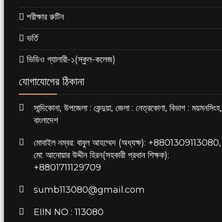
পরীক্ষার রুটিন
ভর্তি
ভিডিও গ্যালারী-১(স্কুল-কলেজ)
যোগাযোগের ঠিকানা
সান্দিকোনা, উপজেলা : কেন্দুয়া, জেলা : নেত্রকোণা, বিভাগ : ময়মনসিংহ,
বাংলাদেশ
মোবাইল নম্বর: বাবুল আহম্মেদ (অধ্যক্ষ): +8801309113080,
মো: আনোয়ার উদ্দীন হিরন(সহকারী প্রধান শিক্ষক):
+8801711129709
sumb113080@gmail.com
EIIN NO : 113080