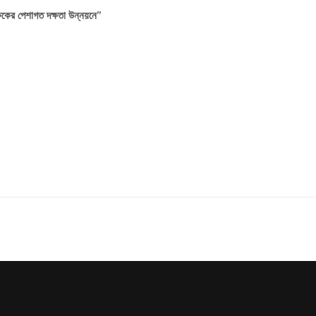
্ষকের পেশাগত দক্ষতা উন্নয়নে’’