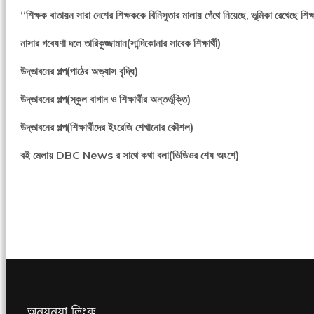
‘‘শিক্ষক বাতায়ন সারা দেশের শিক্ষককে বিনিসুতার মালায় গেঁথে নিয়েছে, ভূমিকা রেখেছে শিক
নাসার গবেষণা দলে তারিকুজ্জামান(সান্দিকোনার সাবেক শিক্ষার্থী)
উদ্ভাবনের গল্প(পাঠের অভ্যাস বৃদ্ধি)
উদ্ভাবনের গল্প(স্কুল বাগান ও শিক্ষার্থীর অন্তর্ভূক্তি)
উদ্ভাবনের গল্প(শিক্ষার্থীদের ইংরেজি শেখানোর কৌশল)
বই মেলায় DBC News র সাথে কথা বলা(ভিডিওর শেষ অংশে)
অন্যন্যা লিংক