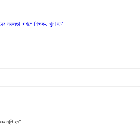
 তাদের সফলতা দেখলে শিক্ষকও খুশি হন’’
্ষকও খুশি হন’’