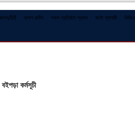
জ্ঞাপন/চিঠি
ক্লাশ রুটিন
সকল প্রতিষ্ঠান প্রধান
ফটো গ্যালারী
ভিডি
 বইপড়া কর্মসূচী