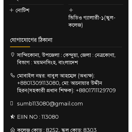
নোটিশ
ভিডিও গ্যালারী-১(স্কুল-
কলেজ)
যোগাযোগের ঠিকানা
সান্দিকোনা, উপজেলা : কেন্দুয়া, জেলা : নেত্রকোণা,
বিভাগ : ময়মনসিংহ, বাংলাদেশ
মোবাইল নম্বর: বাবুল আহম্মেদ (অধ্যক্ষ):
+8801309113080, মো: আনোয়ার উদ্দীন
হিরন(সহকারী প্রধান শিক্ষক): +8801711129709
sumb113080@gmail.com
EIIN NO : 113080
কলেজ কোড : 8252, স্কুল কোড: 8303