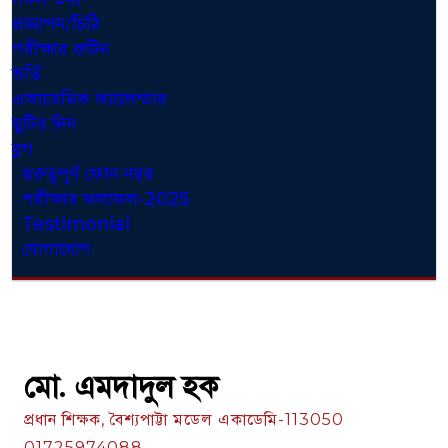
প্রজ্ঞাপন/চিঠি
পরীক্ষার রুটিন
ভর্তি
একাডেমিক ক্যালেন্ডার
ছুটির দিন
ব্লগ
গুরুত্বপূর্ণ ফোন নম্বর
পরীক্ষার ফলাফল-2025
Testimonial
যোগাযোগ
মো. এমদাদুল হক
প্রধান শিক্ষক, বৈশ্যপাট্টা মডেল একাডেমি-113050
01725974088