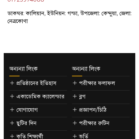
ডাকঘর: কালিয়ান, ইউনিয়ন: গন্ডা, উপজেলা: কেন্দুয়া, জেলা:
নেত্রকোণা
অন্যন্যা লিংক
অন্যন্যা লিংক
প্রতিষ্ঠানের ইতিহাস
পরীক্ষার ফলাফল
একাডেমিক ক্যালেন্ডার
ব্লগ
যোগাযোগ
প্রজ্ঞাপন/চিঠি
ছুটির দিন
পরীক্ষার রুটিন
কৃতি শিক্ষার্থী
ভর্তি