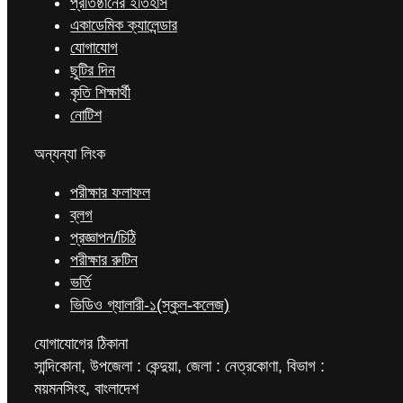
প্রতিষ্ঠানের ইতিহাস
একাডেমিক ক্যালেন্ডার
যোগাযোগ
ছুটির দিন
কৃতি শিক্ষার্থী
নোটিশ
অন্যন্যা লিংক
পরীক্ষার ফলাফল
ব্লগ
প্রজ্ঞাপন/চিঠি
পরীক্ষার রুটিন
ভর্তি
ভিডিও গ্যালারী-১(স্কুল-কলেজ)
যোগাযোগের ঠিকানা
সান্দিকোনা, উপজেলা : কেন্দুয়া, জেলা : নেত্রকোণা, বিভাগ :
ময়মনসিংহ, বাংলাদেশ