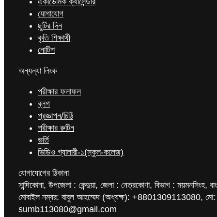
একাডেমিক ক্যালেন্ডার
যোগাযোগ
ছুটির দিন
কৃতি শিক্ষার্থী
নোটিশ
অন্যন্যা লিংক
পরীক্ষার ফলাফল
ব্লগ
প্রজ্ঞাপন/চিঠি
পরীক্ষার রুটিন
ভর্তি
ভিডিও গ্যালারী-১(স্কুল-কলেজ)
যোগাযোগের ঠিকানা
সান্দিকোনা, উপজেলা : কেন্দুয়া, জেলা : নেত্রকোণা, বিভাগ : ময়মনসিংহ, বা
মোবাইল নম্বর: বাবুল আহম্মেদ (অধ্যক্ষ): +8801309113080, মো:
sumb113080@gmail.com