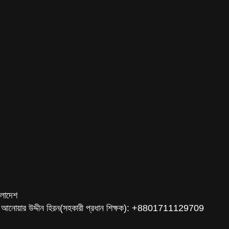
ংলাদেশ
 আনোয়ার উদ্দীন হিরন(সহকারী প্রধান শিক্ষক): +8801711129709