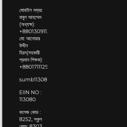
মোবাইল নম্বর:
বাবুল আহম্মেদ
(অধ্যক্ষ):
+8801309113080,
মো: আনোয়ার
উদ্দীন
হিরন(সহকারী
প্রধান শিক্ষক):
+8801711129709
sumb113080@gmail.com
EIIN NO :
113080
কলেজ কোড :
8252, স্কুল
কোড: 8303