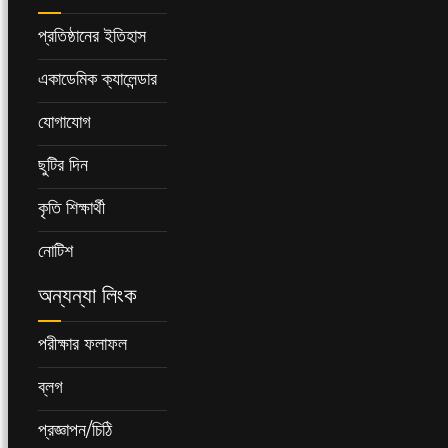
প্রতিষ্ঠানের ইতিহাস
একাডেমিক ক্যালেন্ডার
যোগাযোগ
ছুটির দিন
কৃতি শিক্ষার্থী
নোটিশ
অন্যন্যা লিংক
পরীক্ষার ফলাফল
ব্লগ
প্রজ্ঞাপন/চিঠি