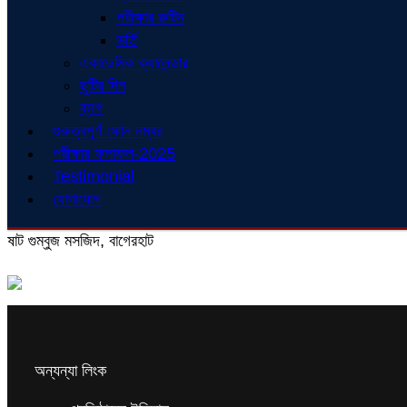
পরীক্ষার রুটিন
ভর্তি
একাডেমিক ক্যালেন্ডার
ছুটির দিন
ব্লগ
গুরুত্বপূর্ণ ফোন নম্বর
পরীক্ষার ফলাফল-2025
Testimonial
যোগাযোগ
ষাট গুম্বুজ মসজিদ, বাগেরহাট
অন্যন্যা লিংক