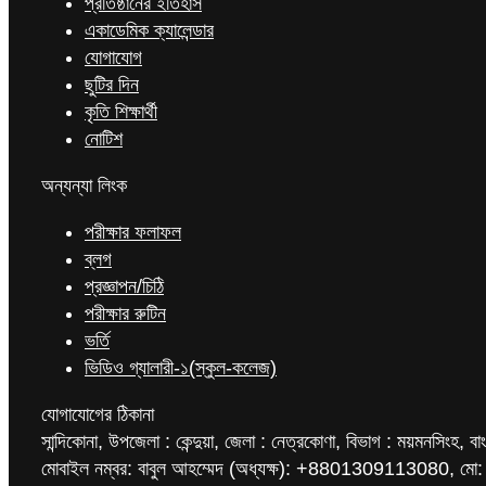
প্রতিষ্ঠানের ইতিহাস
একাডেমিক ক্যালেন্ডার
যোগাযোগ
ছুটির দিন
কৃতি শিক্ষার্থী
নোটিশ
অন্যন্যা লিংক
পরীক্ষার ফলাফল
ব্লগ
প্রজ্ঞাপন/চিঠি
পরীক্ষার রুটিন
ভর্তি
ভিডিও গ্যালারী-১(স্কুল-কলেজ)
যোগাযোগের ঠিকানা
সান্দিকোনা, উপজেলা : কেন্দুয়া, জেলা : নেত্রকোণা, বিভাগ : ময়মনসিংহ, বা
মোবাইল নম্বর: বাবুল আহম্মেদ (অধ্যক্ষ): +8801309113080, মো: