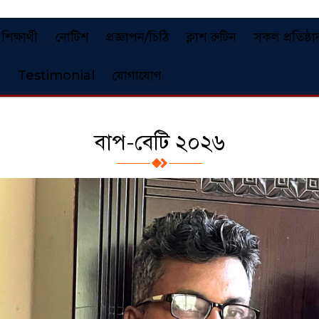
শিক্ষার্থী
নোটিশ
প্রজ্ঞাপন/চিঠি
ক্লাশ রুটিন
সকল প্রতিষ্ঠা
Testimonial
যোগাযোগ
বাপ-বেটি ২০২৬